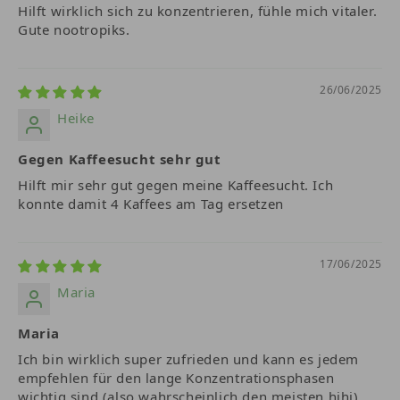
Hilft wirklich sich zu konzentrieren, fühle mich vitaler.
Gute nootropiks.
Kernaussage:
👉 Magnesium wirkte
26/06/2025
strukturverändernd
auf das Gehirn –
Heike
mit positiver Wirkung auf langfristige
kognitive Funktion.
Gegen Kaffeesucht sehr gut
Hilft mir sehr gut gegen meine Kaffeesucht. Ich
Studiendetails:
konnte damit 4 Kaffees am Tag ersetzen
Studiendauer:
12 Wochen
(Tiermodell)
17/06/2025
Maria
Studie:
Slutsky et al. (2010)
Maria
Ich bin wirklich super zufrieden und kann es jedem
empfehlen für den lange Konzentrationsphasen
wichtig sind (also wahrscheinlich den meisten hihi)