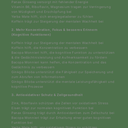
E-Mail
Land/Region
Deutschland | EUR €
Zahlungsmethoden
© 2026,
Honest Focus
Powered by Shopify
Datenschutzerklärung
Impressum
Kontaktinformationen
AGB
Widerrufsrecht
Stornierungsrichtlinie
1. Langanhaltende Energie, Weniger Erschöpfung &
Müdigkeit