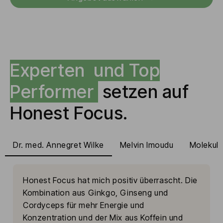
Experten und Top
Performer
setzen auf
Honest Focus.
Dr. med. Annegret Wilke
Melvin Imoudu
Molekula
Honest Focus hat mich positiv überrascht. Die 
Kombination aus Ginkgo, Ginseng und 
Cordyceps für mehr Energie und 
Konzentration und der Mix aus Koffein und 