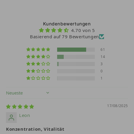
Stressverarbeitung
- Hat
antioxidative Eigenschaften
:
Schützt Nervenzellen vor oxidativem
Kundenbewertungen
Stress, einem zentralen Faktor bei
4.70 von 5
neuronaler Degeneration
Basierend auf 79 Bewertungen
61
Studiendetails:
14
3
In einer präklinischen Studie mit
0
Magnesium-L-Threonat (einer
1
bioverfügbaren Magnesiumform ähnlich
Bisglycinat) zeigte sich eine messbare
Sort by
Steigerung von synaptischer
17/08/2025
Dichte, Lernfähigkeit und
Gedächtnisleistung
bei Ratten,
Leon
begleitet von erhöhter
Konzentration, Vitalität
Magnesiumkonzentration im Gehirn.