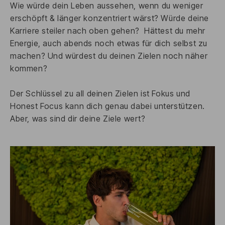
Wie würde dein Leben aussehen, wenn du weniger
Kombination kann dabei helfen, das
erschöpft & länger konzentriert wärst? Würde deine
Energielevel über einen längeren Zeitraum
Karriere steiler nach oben gehen? Hättest du mehr
konstant zu halten, ohne plötzliche
Energie, auch abends noch etwas für dich selbst zu
Crashes.
machen? Und würdest du deinen Zielen noch näher
kommen?
Koffein trägt zur Steigerung der
Aufmerksamkeit und zur Verbesserung
Der Schlüssel zu all deinen Zielen ist Fokus und
der Konzentration bei. Durch die
Honest Focus kann dich genau dabei unterstützen.
abgestimmte Freisetzung beider
Aber, was sind dir deine Ziele wert?
Koffeinquellen wird die Energie nicht
abrupt abgegeben, sondern
gleichmäßiger verteilt, was für eine
nachhaltigere Wachheit sorgen kann.
Diese Synergie ermöglicht es, fokussiert
zu bleiben, ohne die typischen
Schwankungen zu erleben, die bei rein
schnell verfügbarem Koffein auftreten