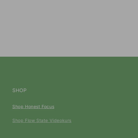
Das bedeutet nicht, dass Honest Focus automatisch
ungeeignet ist – aber bei gleichzeitiger Einnahme
von Antikoagulanzien oder
Thrombozytenaggregationshemmern
muss
ärztlich abgeklärt werden
, ob es zu
Wechselwirkungen kommen könnte.
Für deinen täglichen
Support von Energie und
Konzentration.