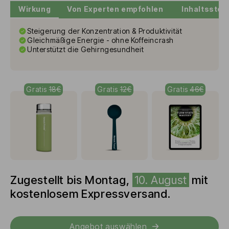
Wirkung
Von Experten empfohlen
Inhaltsstof
Steigerung der Konzentration & Produktivität
Gleichmäßige Energie - ohne Koffeincrash
Unterstützt die Gehirngesundheit
Gratis
18€
Gratis
12€
Gratis
46€
Zugestellt bis
Montag
,
10. August
mit
kostenlosem Expressversand.
Angebot auswählen