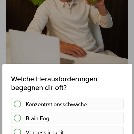
können.
Eine zu hohe Koffeindosierung, wie sie in
vielen Boostern vorkommt, kann
Nebenwirkungen wie Herzrasen und
Unruhe verursachen. Das wollten wir
vermeiden, damit man Honest Focus
bedenkenlos täglich trinken kann – ohne
diese Nebeneffekte.
Langanhaltende Leistungsteigerung
Die Nootropika in Honest Focus sind
speziell dafür ausgewählt, deine
mentale Leistungsfähigkeit nicht nur